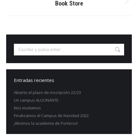
entre
Book Store
Proyecto
siguiente
proyectos
Buscar:
Entradas recientes
Abierto el plazo de inscripción 22/23
Un campus ALUCINANTE
Nos mudamos
Finalizamos el Campus de Navidad 2022
¡Abrimos la academia de Porteros!