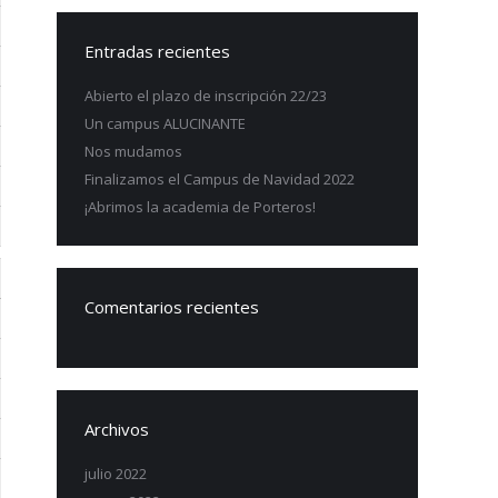
Entradas recientes
Abierto el plazo de inscripción 22/23
Un campus ALUCINANTE
Nos mudamos
Finalizamos el Campus de Navidad 2022
¡Abrimos la academia de Porteros!
Comentarios recientes
Archivos
julio 2022